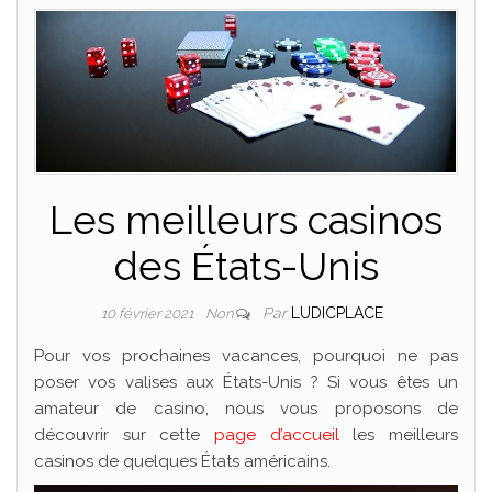
Les meilleurs casinos
des États-Unis
Par
LUDICPLACE
10 février 2021
Non
Pour vos prochaines vacances, pourquoi ne pas
poser vos valises aux États-Unis ? Si vous êtes un
amateur de casino, nous vous proposons de
découvrir sur cette
page d’accueil
les meilleurs
casinos de quelques États américains.