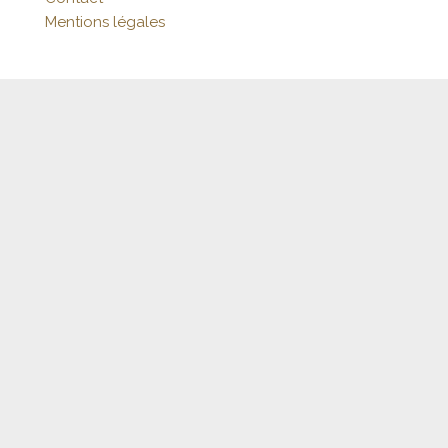
Mentions légales