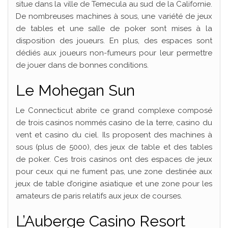
situe dans la ville de Temecula au sud de la Californie.
De nombreuses machines à sous, une variété de jeux
de tables et une salle de poker sont mises à la
disposition des joueurs. En plus, des espaces sont
dédiés aux joueurs non-fumeurs pour leur permettre
de jouer dans de bonnes conditions.
Le Mohegan Sun
Le Connecticut abrite ce grand complexe composé
de trois casinos nommés casino de la terre, casino du
vent et casino du ciel. Ils proposent des machines à
sous (plus de 5000), des jeux de table et des tables
de poker. Ces trois casinos ont des espaces de jeux
pour ceux qui ne fument pas, une zone destinée aux
jeux de table d’origine asiatique et une zone pour les
amateurs de paris relatifs aux jeux de courses.
L’Auberge Casino Resort