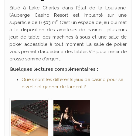
Situé à Lake Charles dans l’État de la Louisiane,
l’Auberge Casino Resort est implanté sur une
superficie de 6 503 m². C’est un espace de jeu qui met
à la disposition des amateurs de casino, plusieurs
jeux de table, des machines à sous et une salle de
poker accessible à tout moment. La salle de poker
vous permet d’accéder à des tables VIP pour miser de
grosse somme d’argent.
Quelques lectures complémentaires :
Quels sont les différents jeux de casino pour se
divertir et gagner de l’argent ?