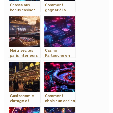
Chasse aux
Comment
bonus casino :
gagner à la
Comment
roulette au
maximiser vos
casino : guide
gains et
complet de la
minimiser les
méthode
risques
Martingale
Maitrisez les
Casino
paris interieurs
Partouche en
et exterieurs a
ligne : exploitez
la roulette en 5
intelligemment
minutes
votre bonus
sans depot
Gastronomie
Comment
vintage et
choisir un casino
histoire : Top 3
en ligne fiable
des plus vieux
et sécurisé