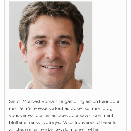
Salut ! Moi c’est Romain, le gambling est un loisir pour
moi. Je m’intéresse surtout au poker, sur mon blog
vous verrez tous les astuces pour savoir comment
bluffer et réussir votre jeu. Vous trouverez différents
articles sur les tendances du moment et les