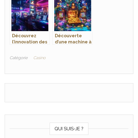
poulet en ligne
en ligne inspirés
des années 80
Découvrez
Découverte
l’innovation des
d’une machine à
jeux de casino
sous inspirée de
avec le tap-to-
la forêt avec un
Catégorie
Casino
win
gain potentiel
élevé
QUI SUIS-JE ?