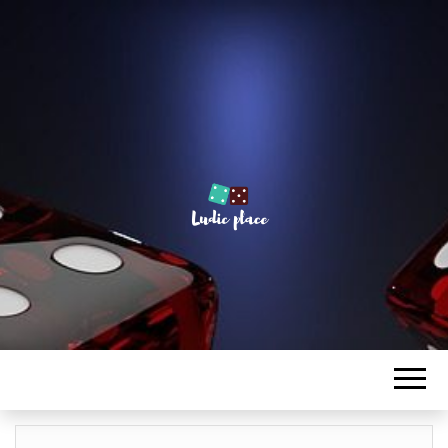
LUDICPLACE